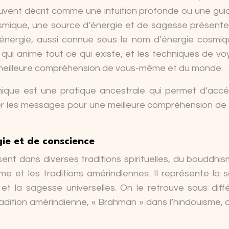
souvent décrit comme une intuition profonde ou une gu
cosmique, une source d’énergie et de sagesse présent
tte énergie, aussi connue sous le nom d’énergie cosmi
e qui anime tout ce qui existe, et les techniques de v
meilleure compréhension de vous-même et du monde.
ique est une pratique ancestrale qui permet d’acc
rer les messages pour une meilleure compréhension de 
ie et de conscience
t dans diverses traditions spirituelles, du bouddhi
e et les traditions amérindiennes. Il représente la 
 et la sagesse universelles. On le retrouve sous diff
tradition amérindienne, « Brahman » dans l’hindouisme, o