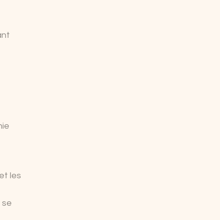
ant
nie
et les
 se