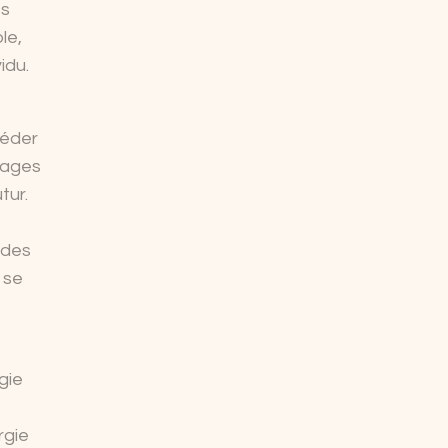
es
le,
idu.
céder
mages
tur.
 des
 se
gie
rgie