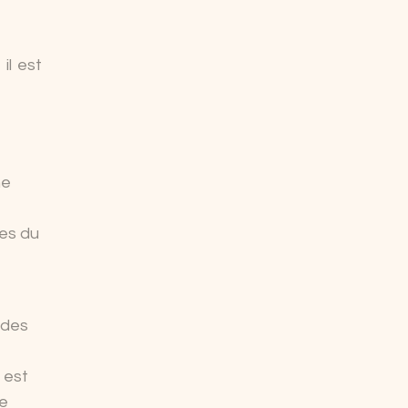
il est
t
ne
ges du
 des
 est
de