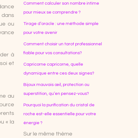
Comment calculer son nombre intime
idance
pour mieux se comprendre ?
e dans
que ou
Tirage d’oracle : une méthode simple
oyance
pour votre avenir
Comment choisir un tarot professionnel
fiable pour vos consultations?
éder à
soi et
Capricorne capricorne, quelle
dynamique entre ces deux signes?
Bijoux mauvais œil, protection ou
superstition, qu’en pensez-vous?
sme au
source
Pourquoi la purification du cristal de
érents
roche est-elle essentielle pour votre
u « la
énergie ?
Sur le même thème