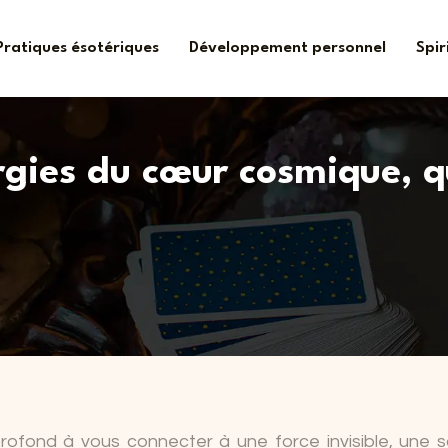
Pratiques ésotériques
Développement personnel
Spir
rgies du cœur cosmique, qu
rofond à vous connecter à une force invisible, une 