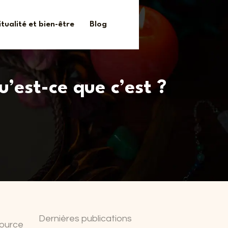
itualité et bien-être
Blog
’est-ce que c’est ?
Dernières publications
source