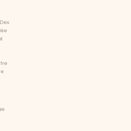
 Des
dée
l
tre
te
ie