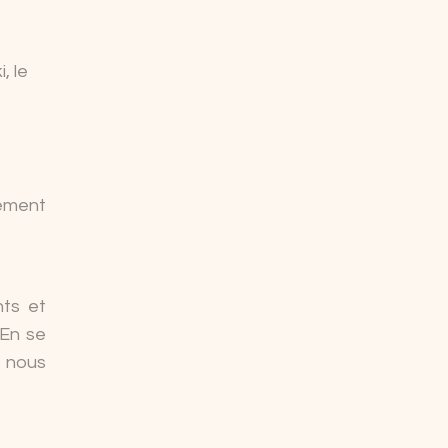
, le
pement
nts et
 En se
i nous