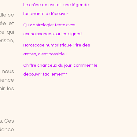
Le crâne de cristal : une légende
fascinante à découvrir
lle se
sée et
Quiz astrologie: testez vos
ce qui
connaissances sur les signes!
rison,
Horoscope humoristique : rire des
astres, c’est possible !
Chiffre chanceux du jour: comment le
e nous
découvrir facilement?
cience
ir les
s. Ces
idance