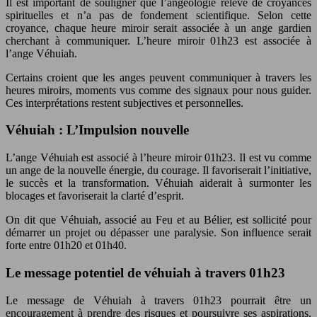
Il est important de souligner que l’angéologie relève de croyances
spirituelles et n’a pas de fondement scientifique.
Selon cette
croyance, chaque heure miroir serait associée à un ange gardien
cherchant à communiquer. L’heure miroir 01h23 est associée à
l’ange Véhuiah.
Certains croient que les anges peuvent communiquer à travers les
heures miroirs, moments vus comme des signaux pour nous guider.
Ces interprétations restent subjectives et personnelles.
Véhuiah : L’Impulsion nouvelle
L’ange Véhuiah est associé à l’heure miroir 01h23. Il est vu comme
un ange de la nouvelle énergie, du courage. Il favoriserait l’initiative,
le succès et la transformation. Véhuiah aiderait à surmonter les
blocages et favoriserait la clarté d’esprit.
On dit que Véhuiah, associé au Feu et au Bélier, est sollicité pour
démarrer un projet ou dépasser une paralysie. Son influence serait
forte entre 01h20 et 01h40.
Le message potentiel de véhuiah à travers 01h23
Le message de Véhuiah à travers 01h23 pourrait être un
encouragement à prendre des risques et poursuivre ses aspirations.